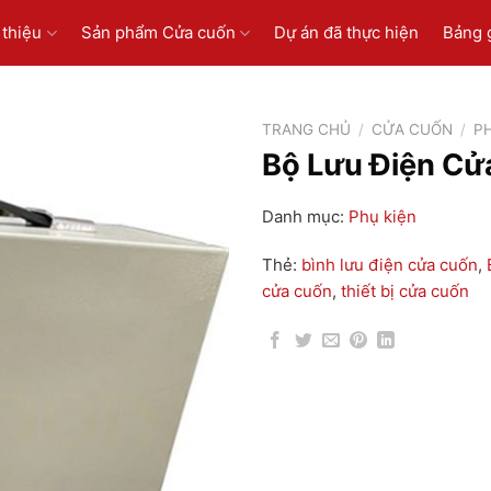
 thiệu
Sản phẩm Cửa cuốn
Dự án đã thực hiện
Bảng 
TRANG CHỦ
/
CỬA CUỐN
/
P
Bộ Lưu Điện Cử
Danh mục:
Phụ kiện
Thẻ:
bình lưu điện cửa cuốn
,
cửa cuốn
,
thiết bị cửa cuốn