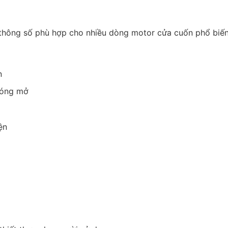
thông số phù hợp cho nhiều dòng motor cửa cuốn phổ biến
n
 đóng mở
ện