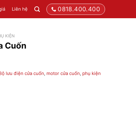
0818.400.400
giá
Liên hệ
HỤ KIỆN
a Cuốn
Bộ lưu điện cửa cuốn
,
motor cửa cuốn
,
phụ kiện