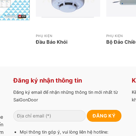
PHỤ KIỆN
PHỤ KIỆN
Đầu Báo Khói
Bộ Đảo Chiề
Đăng ký nhận thông tin
K
K
Đăng ký email để nhận những thông tin mới nhất từ
k
SaiGonDoor
he
ến
am
Mọi thông tin góp ý, vui lòng liên hệ hotline: