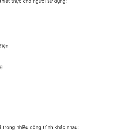
thiết thực cho người sử dụng:
điện
ng
 trong nhiều công trình khác nhau: