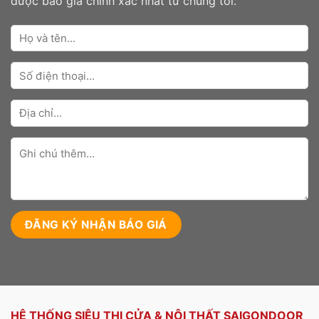
được báo giá chính xác nhất từ chúng tôi.
HỆ THỐNG SIÊU THỊ CỬA & NỘI THẤT SAIGONDOOR