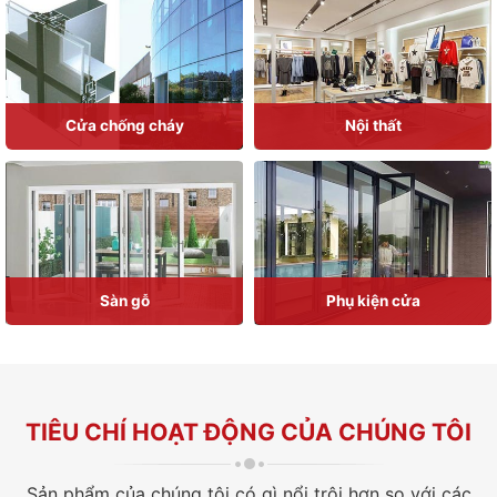
Cửa chống cháy
Nội thất
Sàn gỗ
Phụ kiện cửa
TIÊU CHÍ HOẠT ĐỘNG CỦA CHÚNG TÔI
Sản phẩm của chúng tôi có gì nổi trội hơn so với các