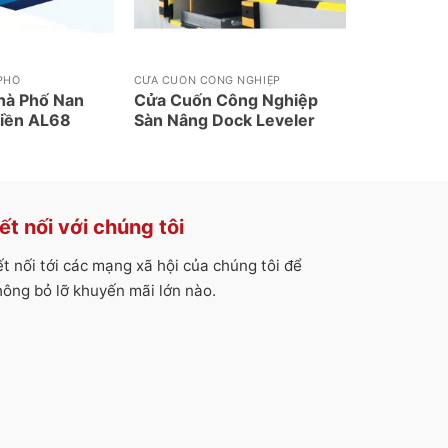
PHỐ
CỬA CUỐN CÔNG NGHIỆP
hà Phố Nan
Cửa Cuốn Công Nghiệp
iền AL68
Sàn Nâng Dock Leveler
ết nối với chúng tôi
ết nối tới các mạng xã hội của chúng tôi để
hông bỏ lỡ khuyến mãi lớn nào.