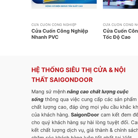
CỬA CUỐN CÔNG NGHIỆP
CỬA CUỐN CÔNG N
hố Nan
Cửa Cuốn Công Nghiệp
Cửa Cuốn Côn
Nhanh PVC
Tốc Độ Cao
HỆ THỐNG SIÊU THỊ CỬA & NỘI
THẤT SAIGONDOOR
Mang sứ mệnh
nâng cao chất lượng cuộc
sống
thông qua việc cung cấp các sản phẩm
chất lượng cao, đáp ứng mọi yêu cầu khắc k
của khách hàng.
SaigonDoor
cam kết đem đ
cho quý khách hàng sự hài lòng tuyệt đối. C
kết chất lượng dịch vụ, giá thành & chính sác
chăm sóc khách hàng luôn tốt nhất tại Việt