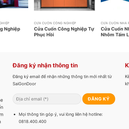
GHIỆP
CỬA CUỐN CÔNG NGHIỆP
CỬA CUỐN NHÀ 
g Nghiệp
Cửa Cuốn Công Nghiệp Tự
Cửa Cuốn N
Phục Hồi
Nhôm Tấm L
Đăng ký nhận thông tin
K
K
Đăng ký email để nhận những thông tin mới nhất từ
k
SaiGonDoor
he
ến
am
Mọi thông tin góp ý, vui lòng liên hệ hotline:
h
0818.400.400