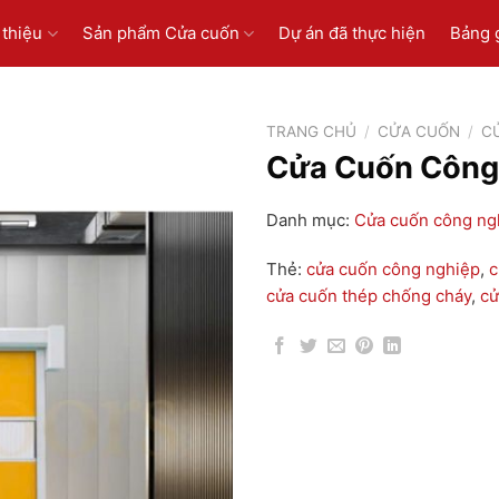
 thiệu
Sản phẩm Cửa cuốn
Dự án đã thực hiện
Bảng 
TRANG CHỦ
/
CỬA CUỐN
/
C
Cửa Cuốn Công
Danh mục:
Cửa cuốn công ng
Thẻ:
cửa cuốn công nghiệp
,
c
cửa cuốn thép chống cháy
,
cử