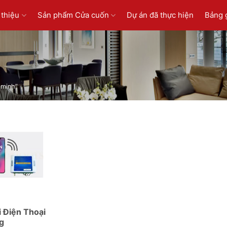
 thiệu
Sản phẩm Cửa cuốn
Dự án đã thực hiện
Bảng 
 minh”
N
i Điện Thoại
g