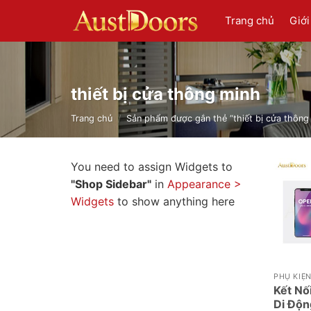
Chuyển
Trang chủ
Giới
đến
nội
dung
thiết bị cửa thông minh
Trang chủ
/
Sản phẩm được gắn thẻ “thiết bị cửa thông
You need to assign Widgets to
"Shop Sidebar"
in
Appearance >
Widgets
to show anything here
PHỤ KIỆ
Kết Nố
Di Độn